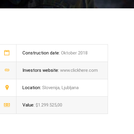
Construction date:
Oktober 2018
Investors website:
www.clickhere.com
Location:
Slovenija, Ljubljana
Value:
$1.299.525,00