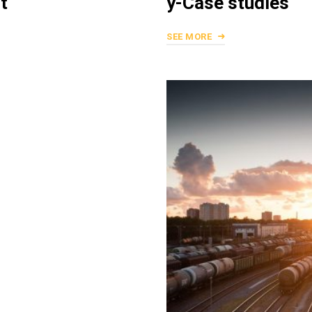
t
y-Case studies
SEE MORE