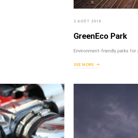
2 AOÛT 2018
GreenEco Park
Environment-friendly parks for g
SEE MORE