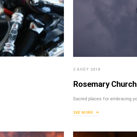
2 AOÛT 2018
Rosemary Church
Sacred places for embracing you
SEE MORE