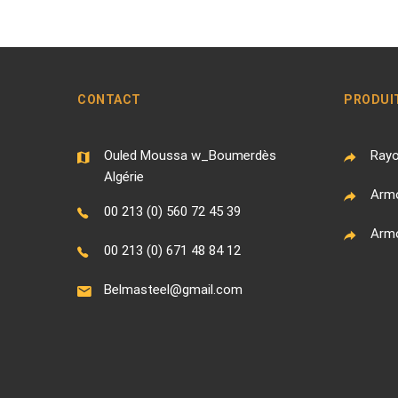
CONTACT
PRODUI
Ouled Moussa w_Boumerdès
Rayo
Algérie
Armo
00 213 (0) 560 72 45 39
Armo
00 213 (0) 671 48 84 12
Belmasteel@gmail.com