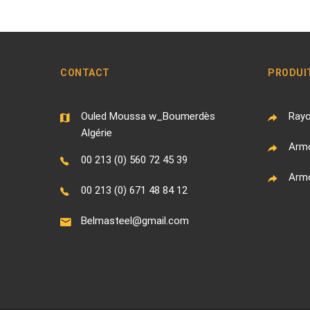
CONTACT
PRODUI
Ouled Moussa w_Boumerdès
Rayo
Algérie
Armo
00 213 (0) 560 72 45 39
Armo
00 213 (0) 671 48 84 12
Belmasteel@gmail.com